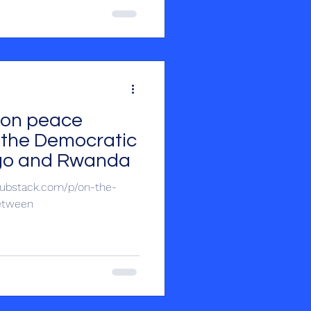
n Africa, as well as an
 the part of many Africans.
, according to Onana,
ton peace
the Democratic
ngo and Rwanda
etween