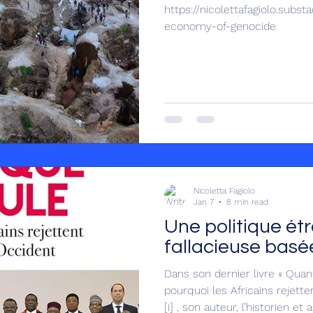
https://nicolettafagiolo.subs
economy-of-genocide
Nicoletta Fagiolo
Jan 7
8 min read
Une politique ét
fallacieuse basée
Dans son dernier livre « Quand l’Afrique Bascule,
pourquoi les Africains rejette
[i] , son auteur, l’historien et