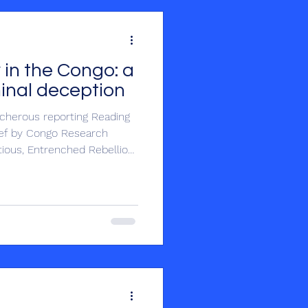
cKinney was born on 17
 in the Congo: a
minal deception
cherous reporting Reading
rief by Congo Research
ious, Entrenched Rebellion
but remain baffled by this
arch, which disinforms more
till whitewash the M23
he same report it underlines
ce UN, US and