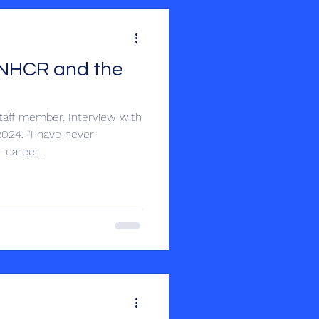
UNHCR and the
taff member. Interview with
024. “I have never
career...