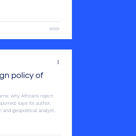
nana, a été motivé par la
 discours superficiels, tant
fluence croissante (souvent
a Russie ou de la Chine en
rétendue ho
ign policy of
rns: why Africans reject
purred, says its author,
 and geopolitical analyst
o debunk superficial
 and main stream media,
n also defined as dangerous)