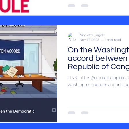
Russian or Chinese influence i
alleged anti-French stance on
Such simplistic tropes hinder
Nicoletta Fagiolo
Nov 17, 2025
1 min read
On the Washing
accord between 
Republic of Co
LINK: https://nicolettafagiolo.substack.com/p/on-the-
washington-peace-accord-b