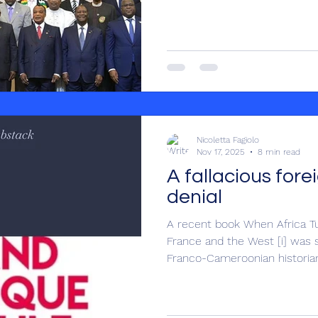
franco-camerounais Charles O
nécessité de déconstruire les
dans le milieu universitaire que dans les médias
traditionnels, concernant l’in
qualifiée de dangereuse) de l
Afrique, ainsi que par une p
Nicoletta Fagiolo
Nov 17, 2025
8 min read
A fallacious fore
denial
A recent book When Africa Tu
France and the West [i] was s
Franco-Cameroonian historian
Charles Onana, by the need t
discourses both in academia
concerning the growing (ofte