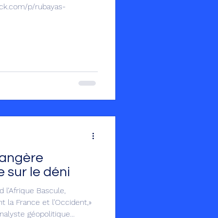
tack.com/p/rubayas-
rangère
 sur le déni
nt la France et l’Occident,»
 analyste géopolitique