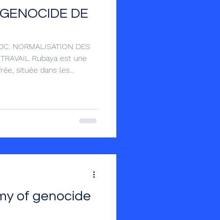
 GENOCIDE DE
 RDC. NORMALISATION DES
TRAVAIL Rubaya est une
rée, située dans les
ulaires de Masisi, dans la
iron 60 km au nord-ouest
st du Congo. La mine détient
’un minerai stratégique, le
eul la moitié des réserves
mocratique du Congo. La
my of genocide