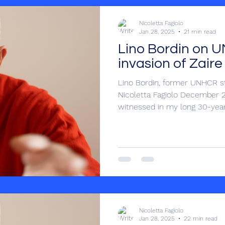
Nicoletta Fagiolo
Jan 28, 2025
21 min read
Lino Bordin on 
invasion of Zaire
Lino Bordin, former UNHCR s
Nicoletta Fagiolo December 2
witnessed in my long 30-year 
Nicoletta Fagiolo
Jan 28, 2025
22 min read