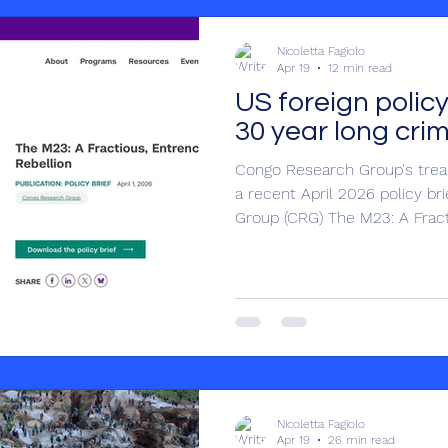
content or vision. Cynthia M
March
Nicoletta Fagiolo
Apr 19
12 min read
US foreign policy
30 year long cri
Congo Research Group's trea
a recent April 2026 policy b
Group (CRG) The M23: A Fract
( published only in English although it concerns a French
speaking country) one cannot 
propaganda think tank’s rese
than informs, and tends to s
terrorist group, although in t
that many of its members fa
Nicoletta Fagiolo
Apr 19
26 min read