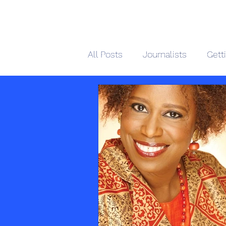
African 
All Posts
Journalists
Gett
Home
M