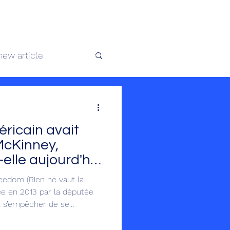
 africaine
new article
te au Congo
éricain avait
McKinney,
-elle aujourd'hui
tuation politique
reedom (Rien ne vaut la
iée en 2013 par la députée
 s’empêcher de se
ses pertinentes et ses
elle siégeait au Congrès,