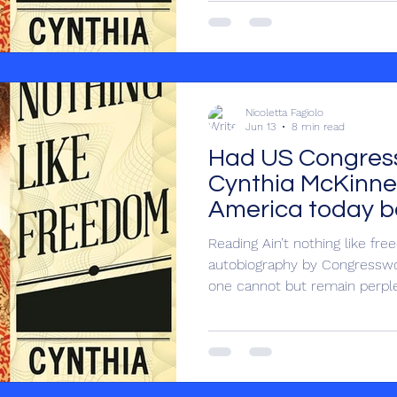
ont été ignorées par ses colle
l’époque tenu compte des n
de McKinney, tant en matière 
qu’extérieure, la politique ame
Nicoletta Fagiolo
Jun 13
8 min read
Had US Congress
Cynthia McKinne
America today be
policy demise?
Reading Ain’t nothing like fr
autobiography by Congressw
one cannot but remain perpl
insights and policy decisions,
were ignored by her fellow po
the time listened to McKinne
both on an internal as well as 
American politics would mayb