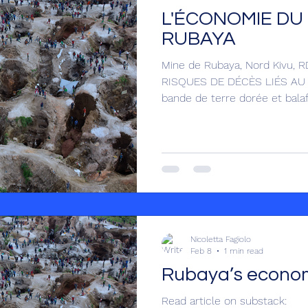
L'ÉCONOMIE DU
RUBAYA
Mine de Rubaya, Nord Kivu,
RISQUES DE DÉCÈS LIÉS AU 
bande de terre dorée et balaf
collines luxuriantes et tentac
province du Nord-Kivu, à env
de la ville de Goma, dans l’e
15 % des réserves mondiales d
coltan, qui représente à lui s
totales de la République dé
Nicoletta Fagiolo
Feb 8
1 min read
Rubaya’s econo
Read article on substack: