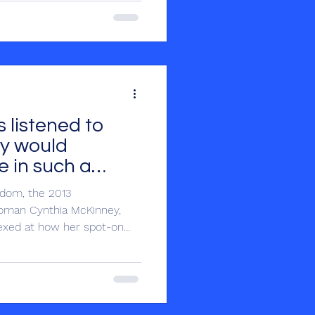
̀gues. Si le Congrès avait à
ombreuses préoccupations
de politique intérieure
́ri
 listened to
y would
 in such a
eedom, the 2013
oman Cynthia McKinney,
exed at how her spot-on
 while serving in Congress,
liticians. Had Congress at
y’s many topics she battled,
foreign policy level,
e today not be so void of