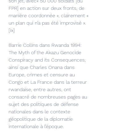
son jet, avec« 50 000 soldats [du 
FPR] en action sur deux fronts, de 
manière coordonnée », clairement « 
un plan qui n’a pas été improvisé ».
[ix]
Barrie Collins dans Rwanda 1994: 
The Myth of the Akazu Genocide 
Conspiracy and its Consequences, 
ainsi que Charles Onana dans 
Europe, crimes et censure au 
Congo et La France dans la terreur 
rwandaise, entre autres, ont 
consacré de nombreuses pages au 
sujet des politiques de défense 
nationales dans le contexte 
géopolitique de la diplomatie 
internationale à l’époque.