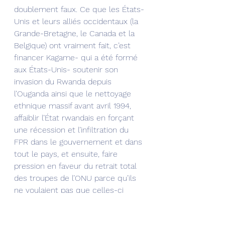
doublement faux. Ce que les États-
Unis et leurs alliés occidentaux (la 
Grande-Bretagne, le Canada et la 
Belgique) ont vraiment fait, c’est 
financer Kagame- qui a été formé 
aux États-Unis- soutenir son 
invasion du Rwanda depuis 
l’Ouganda ainsi que le nettoyage 
ethnique massif avant avril 1994, 
affaiblir l’État rwandais en forçant 
une récession et l’infiltration du 
FPR dans le gouvernement et dans 
tout le pays, et ensuite, faire 
pression en faveur du retrait total 
des troupes de l’ONU parce qu’ils 
ne voulaient pas que celles-ci 
fassent obstacle à la conquête du 
pays par Kagame, même si les 