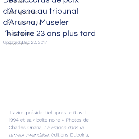
Des accords de paix
Journalists
d’Arusha au tribunal
Getting Started
d’Arusha, Museler
Your Community
l’histoire 23 ans plus tard
Blogging Tips
Updated:
Dec 22, 2017
new article
 L’avion présidentiel après le 6 avril 
1994 et sa « boîte noire ». Photos de 
Charles Onana, 
La France dans la 
terreur rwandaise
, éditions Duboiris, 