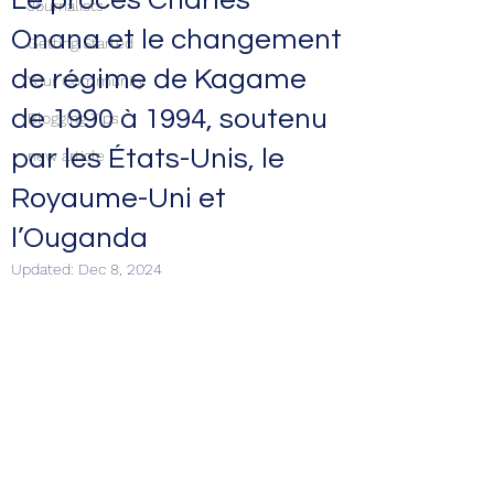
Le procès Charles
Journalists
Onana et le changement
Getting Started
de régime de Kagame
Your Community
de 1990 à 1994, soutenu
Blogging Tips
par les États-Unis, le
new article
Royaume-Uni et
l’Ouganda
Updated:
Dec 8, 2024