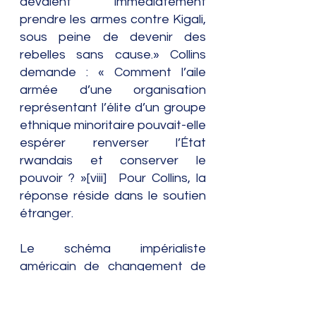
devaient immédiatement 
prendre les armes contre Kigali, 
sous peine de devenir des 
rebelles sans cause.» Collins 
demande : « Comment l’aile 
armée d’une organisation 
représentant l’élite d’un groupe 
ethnique minoritaire pouvait-elle 
espérer renverser l’État 
rwandais et conserver le 
pouvoir ? »[viii]  Pour Collins, la 
réponse réside dans le soutien 
étranger.
Le schéma impérialiste 
américain de changement de 
régime est répétitif : un chef 
d’État est diabolisé par des 