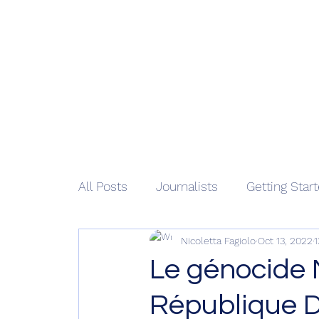
African 
Home
M
All Posts
Journalists
Getting Star
Nicoletta Fagiolo
Oct 13, 2022
1
Le génocide 
République 