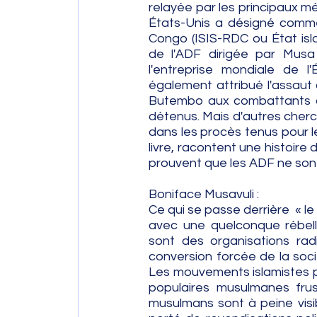
relayée par les principaux mé
États-Unis a désigné comme 
Congo (ISIS-RDC ou État isla
de l'ADF dirigée par Musa 
l'entreprise mondiale de l'
également attribué l'assaut
Butembo aux combattants de 
détenus. Mais d'autres cherch
dans les procès tenus pour 
livre, racontent une histoire
prouvent que les ADF ne sont
Boniface Musavuli :
Ce qui se passe derrière  « l
avec une quelconque rébelli
sont des organisations radi
conversion forcée de la soci
Les mouvements islamistes p
populaires musulmanes frust
musulmans sont à peine visib