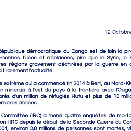
														         12 O
République démocratique du Congo est de loin la pire
onnes tuées et déplacées, pire que la Syrie, le Y
autres régions gravement déchirées par la guerre en 
it rarement l'actualité.
e extrême qui a commencé fin 2014 à Beni, au Nord-Kiv
n minerais à l'est du pays à la frontière avec l'Ouga
s d'un million de réfugiés Hutu et plus de 10 milli
ernières années.
 Committee (IRC) a mené quatre enquêtes de mortali
on l'IRC depuis le début de la Seconde Guerre du Co
2004, environ 3,8 millions de personnes sont mortes, vi