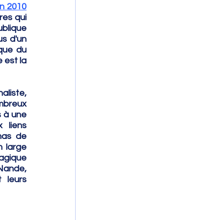
en 2010
es qui 
lique 
s d'un 
que du 
 est la 
liste, 
mbreux 
 à une 
liens 
mas de 
 large 
agique 
Nande, 
leurs 