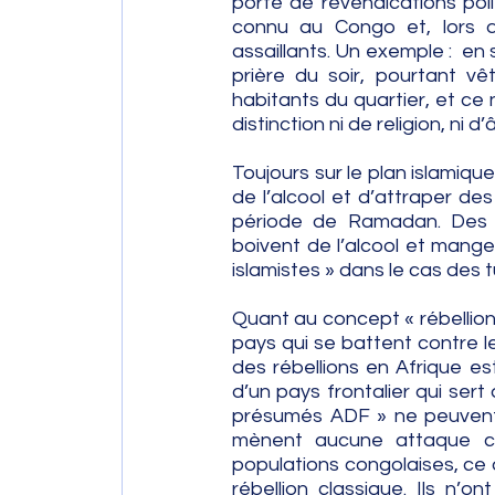
porté de revendications polit
connu au Congo et, lors 
assaillants. Un exemple :  e
prière du soir, pourtant vê
habitants du quartier, et ce 
distinction ni de religion, ni d’
Toujours sur le plan islamique
de l’alcool et d’attraper d
période de Ramadan. Des « 
boivent de l’alcool et mange
islamistes » dans le cas des t
Quant au concept « rébellion »
pays qui se battent contre le
des rébellions en Afrique es
d’un pays frontalier qui sert
présumés ADF » ne peuvent 
mènent aucune attaque con
populations congolaises, ce 
rébellion classique. Ils n