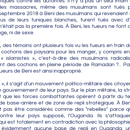
iques contre les autorités. Il n’y a pas un seul imam r
des massacres, même des musulmans sont tués pa
n septembre 2018 à Beni des musulmans qui revenaient d
tus de leurs tuniques blanches, furent tués avec d’
n’était pas la première fois. À Beni, les tueurs ne font 
âge, ni de sexe. 
, des témoins ont plusieurs fois vu les tueurs en train de
es cochons des paysans pour les manger, y compris en 
islamistes », c’est-à-dire des musulmans radicalis
nt des cochons en pleine période de Ramadan ?... Parl
ueurs de Beni est ainsi inapproprié. 
, il s’agit d’un mouvement politico-militaire des citoyen
 gouvernement de leur pays. Sur le plan militaire, la str
t que les forces combattantes opèrent à partir du terr
 de base-arrière et de zone de repli stratégique. À Beni,
pas être considérés comme des "rebelles" parce qu’
tre leur pays supposé, l’Ouganda. Ils s’attaquen
qui est totalement en contradiction avec la philosophie
’ont évidemment aucune base de repli en Ouganda, u