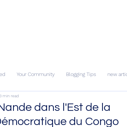
Geopolitics - Géopolitique
ama Kongo
Côte d'Ivoire
Videos
About
Contact
Holocaus
ted
Your Community
Blogging Tips
new arti
3 min read
Nande dans l'Est de la
Démocratique du Congo