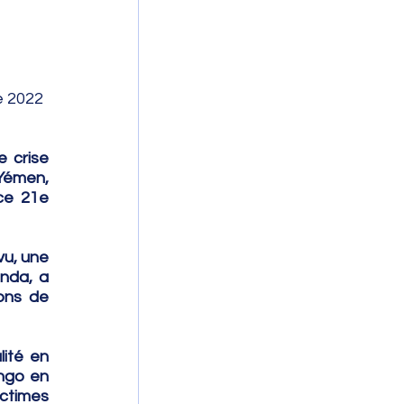
ctobre 2022
 crise 
émen, 
ce 21e 
u, une 
nda, a 
ons de 
té en 
ngo en 
ctimes 