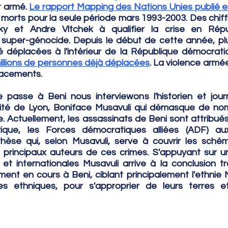
t armé. 
Le rapport Mapping des Nations Unies publié 
e morts pour la seule période mars 1993-2003. Des chiffr
et Andre Vltchek à qualifier la crise en Répub
uper-génocide. Depuis le début de cette année, plu
é déplacées à l'intérieur de la République démocrati
illions de personnes déjà déplacées
. La violence armée
lacements.
asse à Beni nous interviewons l'historien et journa
rsité de Lyon, Boniface Musavuli qui démasque de no
. Actuellement, les assassinats de Beni sont attribués
rique, les Forces démocratiques alliées (ADF) aux 
hèse qui, selon Musavuli, serve à couvrir les sché
es principaux auteurs de ces crimes. S'appuyant sur un
et internationales Musavuli arrive à la conclusion tr
ent en cours à Beni, ciblant principalement l'ethnie 
s ethniques, pour s'approprier de leurs terres et 