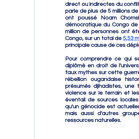
direct ou indirectes du confli
parle de plus de 5 millions d
ont poussé Noam Chomsky 
démocratique du Congo de s
million de personnes ont ét
Congo, sur un total de 
5,53 m
principale cause de ces dép
Pour comprendre ce qui se p
diplômé en droit de l'unive
faux mythes sur cette guerre
rébellion ougandaise histo
présumés djihadistes, une t
violence sur le terrain et l
éventail de sources locales 
qu'un génocide est actuellem
mais aussi d'autres groupe
ressources naturelles.