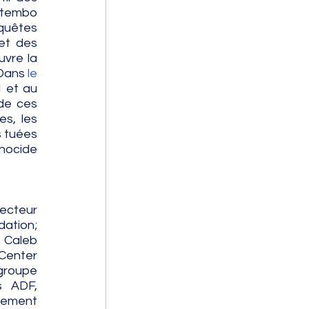
utembo 
uêtes 
et des 
uvre la 
Dans 
le 
 et au 
de ces 
s, les 
 tuées 
nocide 
ecteur 
tion; 
 Caleb 
Center 
groupe 
 ADF, 
gement 