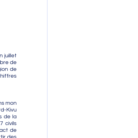
juillet 
bre de 
ion de 
iffres 
ns mon 
d-Kivu 
 de la 
civils 
act de 
ir des 