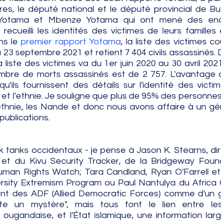
s, le député national et le député provincial de B
otama et Mbenze Yotama qui ont mené des enq
 recueilli les identités des victimes de leurs familles 
s le 
premier rapport Yotama
, la liste des victimes co
 23 septembre 2021 et retient 7 404 civils assassinés. 
la liste des victimes va du 1er juin 2020 au 30 avril 2021
mbre de morts assassinés est de 2 757. L'avantage 
ils fournissent des détails sur l'identité des victime
 et l'ethnie. Je souligne que plus de 95% des personnes
thnie, les Nande et donc nous avons affaire à un gé
publications.
 tanks occidentaux - je pense à Jason K. Stearns, dir
 du Kivu Security Tracker, de la Bridgeway Founda
 Human Rights Watch; Tara Candland, Ryan O'Farrell et
sity Extremism Program ou Paul Nantulya du Africa 
lent des ADF (Allied Democratic Forces) comme d'un 
este un mystère", mais tous font le lien entre les
 ougandaise, et l'État islamique, une information lar