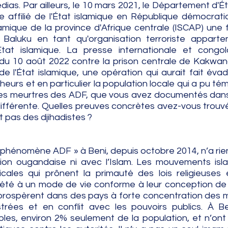
dias. Par ailleurs, le 10 mars 2021, le Département d'Ét
affilié de l'État islamique en République démocrati
mique de la province d'Afrique centrale (ISCAP) une f
Baluku en tant qu'organisation terroriste apparten
État islamique. La presse internationale et congol
 du 10 août 2022 contre la prison centrale de Kakwan
l'État islamique, une opération qui aurait fait évad
eurs et en particulier la population locale qui a pu tém
les meurtres des ADF, que vous avez documentés dans
 différente. Quelles preuves concrètes avez-vous trouvé
 pas des djihadistes ?
e phénomène ADF » à Beni, depuis octobre 2014, n’a rien 
on ougandaise ni avec l’Islam. Les mouvements isla
cales qui prônent la primauté des lois religieuses 
été à un mode de vie conforme à leur conception de l’
rospèrent dans des pays à forte concentration des 
rées et en conflit avec les pouvoirs publics. À Ben
les, environ 2% seulement de la population, et n’ont 