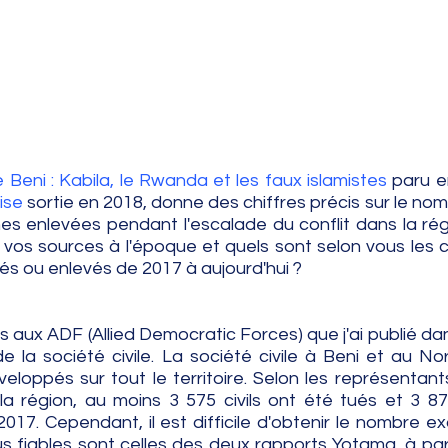
Beni : Kabila, le Rwanda et les faux islamistes
 paru en 
ise 
sortie en 2018, donne des chiffres précis sur le nom
nes enlevées pendant l'escalade du conflit dans la rég
 vos sources à l'époque et quels sont selon vous les ch
 tués ou enlevés de 2017 à aujourd'hui ?
 aux ADF (Allied Democratic Forces) que j'ai publié da
de la société civile. La société civile à Beni et au Nor
loppés sur tout le territoire. Selon les représentants
la région, au moins 3 575 civils ont été tués et 3 877 
17. Cependant, il est difficile d'obtenir le nombre ex
us fiables sont celles des deux rapports Yotama, à part