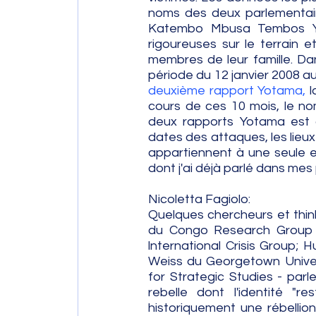
noms des deux parlementaire
Katembo Mbusa Tembos Y
rigoureuses sur le terrain et
membres de leur famille. Dan
période du 12 janvier 2008 au
deuxième rapport Yotama,
 
cours de ces 10 mois, le no
deux rapports Yotama est qu'
dates des attaques, les lieux
appartiennent à une seule e
dont j'ai déjà parlé dans mes 
Nicoletta Fagiolo: 
Quelques chercheurs et think
du Congo Research Group et
lnternational Crisis Group;
Weiss du Georgetown Univer
for Strategic Studies - par
rebelle dont l'identité "r
historiquement une rébellion