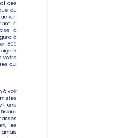
at des 
que du 
action 
ant à 
aise a 
gura à 
er 800 
oigner 
 votre 
es qui 
à voir 
mistes 
et une 
islam. 
masses 
i, les 
jamais 