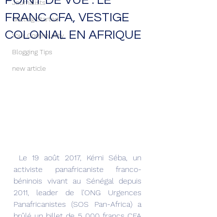
POINT DE VUE : LE
Journalists
FRANC CFA, VESTIGE
Getting Started
COLONIAL EN AFRIQUE
Your Community
Blogging Tips
new article
 Le 19 août 2017, Kémi Séba, un 
activiste panafricaniste franco-
béninois vivant au Sénégal depuis 
2011, leader de l’ONG Urgences 
Panafricanistes (SOS Pan-Africa) a 
brûlé un billet de 5 000 francs CFA 