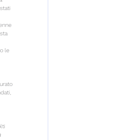
tati 
6enne 
sta 
o le 
 
urato 
dati, 
 
ti 
a