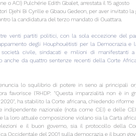
ne o ACI) Pulchérie Edith Gbalet, arrestata il 15 agosto 
ri Djehi Bi Cyrille e Gbaou Gedeon, per aver invitato la
ntro la candidatura del terzo mandato di Ouattara.
re venti partiti politici, con la sola eccezione del part
gruppamento degli Houphouëtisti per la Democrazia e l
società civile, sindacati e milioni di manifestanti a l
o anche da quattro sentenze recenti della Corte Africa
nuncia lo squilibrio di potere in seno ai principali org
ora favorisce l’RHDP: "Questa imparzialità non è in gr
l 2020", ha stabilito la Corte africana, chiedendo riforme 
 indipendente nazionale (nota come CEI) e delle CEI l
 la loro attuale composizione violano sia la Carta africa
ezioni e il buon governo, sia il protocollo
 della Co
rica Occidentale 
del 2001 sulla democrazia e il buon gov