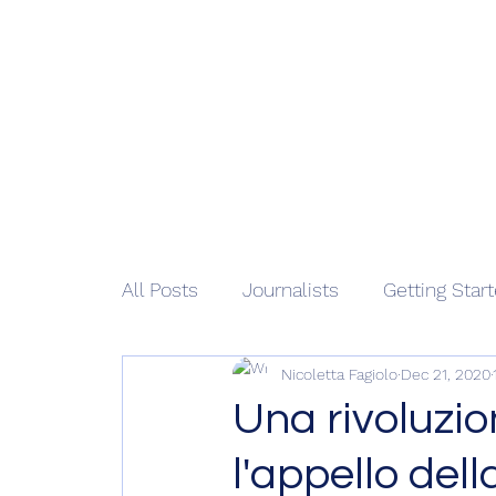
African 
Home
M
All Posts
Journalists
Getting Star
Nicoletta Fagiolo
Dec 21, 2020
Una rivoluzio
l'appello dell