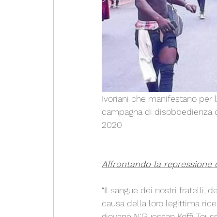
Ivoriani che manifestano per l
campagna di disobbedienza civ
2020 
Affrontando la repressione 
“Il sangue dei nostri fratelli, d
causa della loro legittima ric
giovane N'Guessan Koffi Toussa