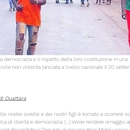
a democrazia e il rispetto della loro costituzione in una 
ile non violenta lanciata a livello nazionale il 20 sett
di Ouattara
elle nostre sorelle e dei nostri figli è tornato a scorrere so
erca di libertà e democrazia, (…) Vorrei rendere omaggio al
int decapitato a Daoukro, al giovane Kissi Morel ucciso 