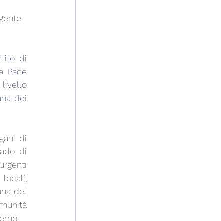
 gente 
ito di 
a Pace 
ivello 
na dei 
ani di 
ado di 
urgenti 
ocali, 
na del 
munità 
erno.