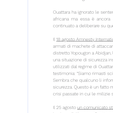
Ouattara ha ignorato le senten
africana ma essa è ancora le
continuato a deliberare su ques
Il 
18 agosto Amnesty Internati
armati di machete di attaccare
distretto Yopougon a Abidjan, 
una situazione di sicurezza ins
utilizzati dal regime di Ouatta
testimonia: “Siamo rimasti sc
Sembra che qualcuno li inform
sicurezza. Questo è un fatto 
crisi passate in cui le milizie
Il 25 agosto 
un comunicato s