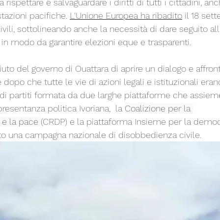
ispettare e salvaguardare i diritti di tutti i cittadini, anch
tazioni pacifiche. 
L'Unione Europea ha ribadito
 il 18 set
civili, sottolineando anche la necessità di dare seguito all
 in modo da garantire elezioni eque e trasparenti.
fiuto del governo di Ouattara di aprire un dialogo e affront
 dopo che tutte le vie di azioni legali e istituzionali eran
 di partiti formata da due larghe piattaforme che assiem
resentanza politica Ivoriana,  la 
Coalizione per la 
 e la pace 
(CRDP) e la piattaforma Insieme per la democ
iato una campagna nazionale di disobbedienza civile.