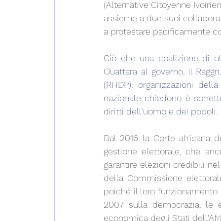
(Alternative Citoyenne Ivoirien
assieme a due suoi collaborato
a protestare pacificamente co
Ciò che una coalizione di olt
Ouattara al governo, il Rag
(RHDP), organizzazioni della 
nazionale chiedono è sorrett
diritti dell'uomo e dei popoli. 
Dal 2016 la Corte africana de
gestione elettorale, che anc
garantire elezioni credibili ne
della Commissione elettorale
poiché il loro funzionamento e
2007 sulla democrazia, le el
economica degli Stati dell'Af