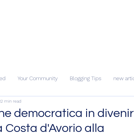
Geopolitics - Géopolitique
ama Kongo
Côte d'Ivoire
Videos
About
Contact
Holocaus
ted
Your Community
Blogging Tips
new arti
12 min read
ne democratica in divenir
a Costa d'Avorio alla