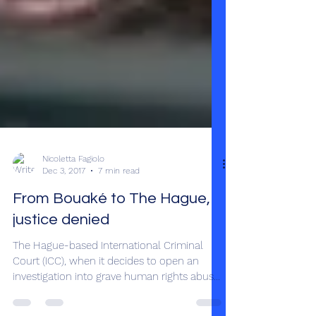
Nicoletta Fagiolo
Dec 3, 2017
7 min read
From Bouaké to The Hague,
justice denied
The Hague-based International Criminal