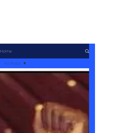
African Geopolitics -
Géopolitique
africaine
Home
All Posts
All Posts
Journalists
Getting
Started
Your
Community
Blogging
Tips
new article