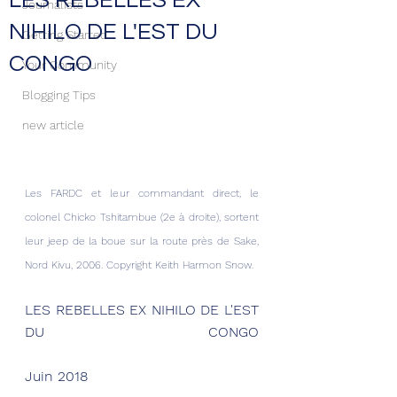
LES REBELLES EX
Journalists
NIHILO DE L'EST DU
Getting Started
CONGO
Your Community
Blogging Tips
new article
Les FARDC et leur commandant direct, le 
colonel Chicko Tshitambue (2e à droite), sortent 
leur jeep de la boue sur la route près de Sake, 
Nord Kivu, 2006. Copyright Keith Harmon Snow.
LES REBELLES EX NIHILO DE L'EST 
DU CONGO
Juin 2018 