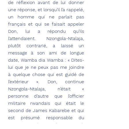
de réflexion avant de lui donner 
une réponse, et lorsqu’il l’a rappelé, 
un homme qui ne parlait pas 
français et qui se faisait appeler 
Don, lui a répondu qu’ils 
l’attendaient. Nzongola-Ntalaja, 
plutôt contrarié, a laissé un 
message à son ami de longue 
date, Wamba dia Wamba : « Dites-
lui que je ne peux pas me joindre 
à quelque chose qui est guidé de 
l’extérieur ». Don, continue 
Nzongola-Ntalaja, n’était « 
personne d’autre que l’officier 
militaire rwandais qui était le 
second de James Kabarebe et qui 
est présumé responsable du 
massacre des civils Hutu à 