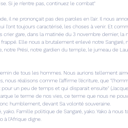
ise. Si je n’entre pas, continuez le combat"
 il ne prononçait pas des paroles en l’air. Il nous annon
ui l’ont toujours caractérisé, les choses à venir. Et com
crier gare, dans la matinée du 3 novembre dernier, la 
rappé. Elle nous a brutalement enlevé notre Sangaré,
 notre Prési, notre gardien du temple, le jumeau de Laur
 chemin de tous les hommes. Nous aurions tellement aim
is, nous réalisons comme l’affirme l’écriture, que "l’hom
pour un peu de temps et qui disparait ensuite" (Jacque
 marque le terme de nos vies, ce terme que nous ne pou
 donc humblement, devant Sa volonté souveraine. 
 yako. Famille politique de Sangaré, yako. Yako à nous t
o à l’Afrique digne.