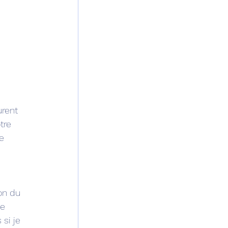
urent 
tre 
e 
on du 
e 
 si je 