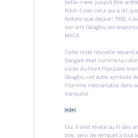
belle-mère, jusqu’à être arrêt
N’est-il pas celui qui a dit q
Notons que déjà en 1992, il av
son ami Gbagbo, les responsab
MACA.
Cette onde nouvelle répand a
Sangaré était comme la colonn
voûte du Front Populaire Ivoir
Gbagbo, cet autre symbole de l
l’homme inébranlable dans se
tranquille. 
￼￼
Oui, Il s’est révélé au fil de
titre, servi de rempart à tout