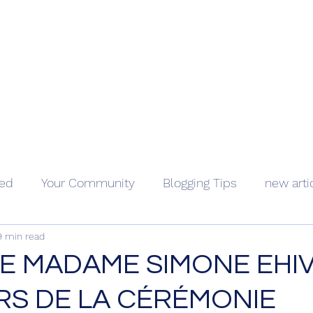
Geopolitics - Géopolitique
ama Kongo
Côte d'Ivoire
Videos
About
Contact
Holocaus
ted
Your Community
Blogging Tips
new arti
9 min read
E MADAME SIMONE EHI
S DE LA CÉRÉMONIE