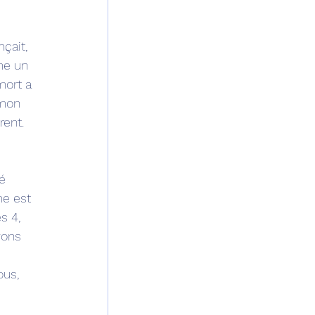
çait, 
me un 
mort a 
 mon 
ent. 
é 
me est 
s 4, 
vons 
ous, 