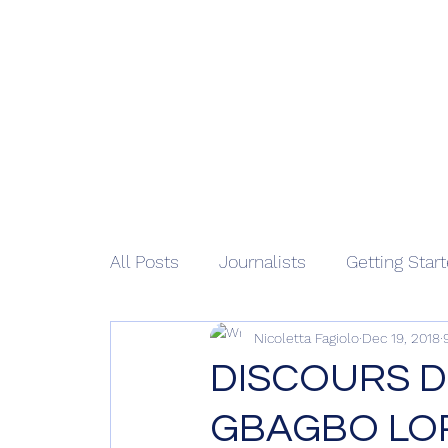
African 
Home
M
All Posts
Journalists
Getting Star
Nicoletta Fagiolo
Dec 19, 2018
DISCOURS D
GBAGBO LOR