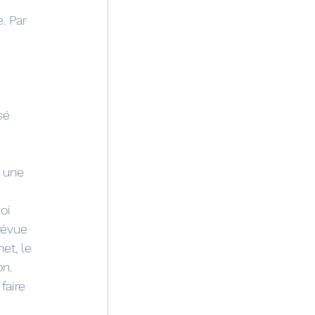
. Par 
sé 
 une 
oi 
révue 
et, le 
n. 
faire 