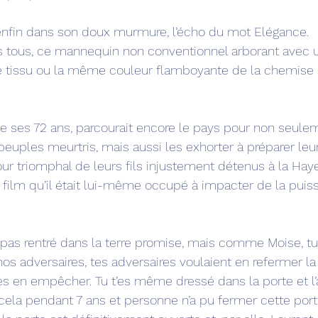
nfin dans son doux murmure, l’écho du mot Elégance. 
 tous, ce mannequin non conventionnel arborant avec 
 tissu ou la même couleur flamboyante de la chemise à
de ses 72 ans, parcourait encore le pays pour non seule
uples meurtris, mais aussi les exhorter à préparer leu
ur triomphal de leurs fils injustement détenus à la Haye
u film qu’il était lui-même occupé à impacter de la puis
s pas rentré dans la terre promise, mais comme Moise, tu 
os adversaires, tes adversaires voulaient en refermer la 
les en empêcher. Tu t’es même dressé dans la porte et l’
 cela pendant 7 ans et personne n’a pu fermer cette port