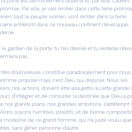
s la porte est définitivement ouverte et, par elle, Laurent 
romise. Par elle, je vais rentrer dans cette terre promise
oirien, tout le peuple ivoirien, vont rentrer dans la terre 
fricains entreront dans ce nouveau continent développé, 
derne.
 le gardien de la porte, tu t’es dressé et tu resteras dres
fermera pas.
 très douloureuse, constitue paradoxalement pour nous,
l’homme propose mais c’est Dieu qui dispose. Nous les 
rs, nos actions, doivent être assujettis à cette grande l
souci d’intégrer et de consulter la destinée que Dieu a p
 nos grands plans, nos grandes ambitions, s’arrêteront n
. Alors, soyons humbles, positifs, et de bonne compositio
la modestie de ce grand homme, qui n’a juste voulu que 
tres, sans gêner personne d’autre.