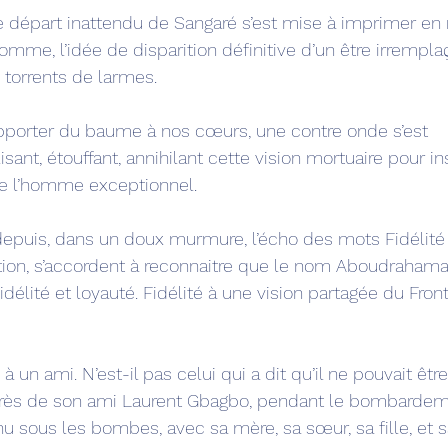
e départ inattendu de Sangaré s’est mise à imprimer en 
homme, l’idée de disparition définitive d’un être irrempla
 torrents de larmes.
porter du baume à nos cœurs, une contre onde s’est 
ant, étouffant, annihilant cette vision mortuaire pour ins
de l’homme exceptionnel.
epuis, dans un doux murmure, l’écho des mots Fidélité 
ption, s’accordent à reconnaitre que le nom Aboudraham
délité et loyauté. Fidélité à une vision partagée du Front
à un ami. N’est-il pas celui qui a dit qu’il ne pouvait être
auprès de son ami Laurent Gbagbo, pendant le bombardem
venu sous les bombes, avec sa mère, sa sœur, sa fille, et s