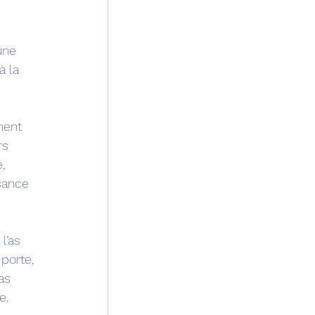
une 
 la 
ment 
rs 
, 
sance 
l’as 
porte, 
as 
e. 