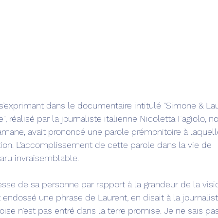
, s’exprimant dans le documentaire intitulé "Simone & La
", réalisé par la journaliste italienne Nicoletta Fagiolo, no
ane, avait prononcé une parole prémonitoire à laquell
tion. L’accomplissement de cette parole dans la vie de 
paru invraisemblable. 
tesse de sa personne par rapport à la grandeur de la visi
ait endossé une phrase de Laurent, en disait à la journalist
"Moise n’est pas entré dans la terre promise. Je ne sais pas