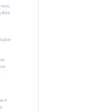
nous, 
çable, 
taller 
et 
ane 
 
 
ent 
a 