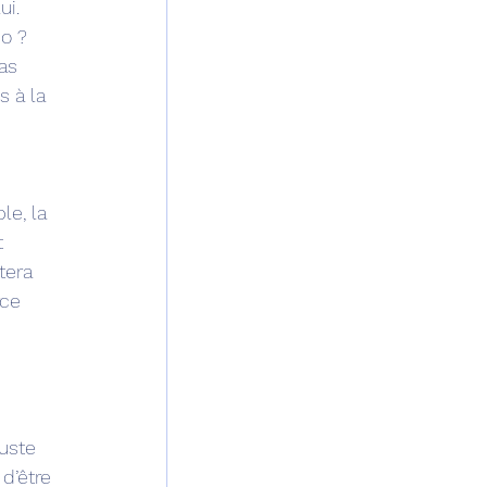
i. 
o ? 
as 
 à la 
e, la 
t 
tera 
ce 
uste 
d’être 