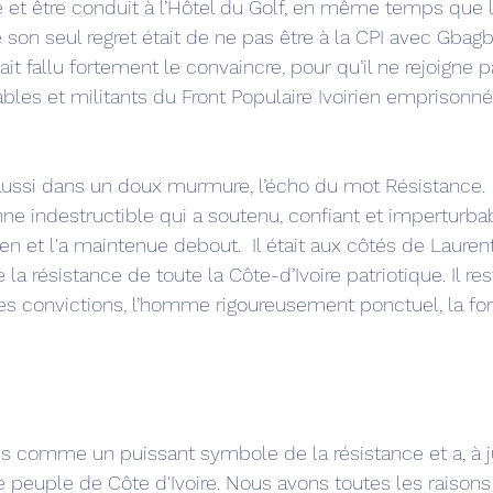
é et être conduit à l’Hôtel du Golf, en même temps que lu
ue son seul regret était de ne pas être à la CPI avec Gbagb
ait fallu fortement le convaincre, pour qu’il ne rejoigne p
les et militants du Front Populaire Ivoirien emprisonnés
ussi dans un doux murmure, l’écho du mot Résistance. 
e indestructible qui a soutenu, confiant et imperturbabl
ien et l'a maintenue debout.  Il était aux côtés de Lauren
a résistance de toute la Côte-d’Ivoire patriotique. Il res
s convictions, l’homme rigoureusement ponctuel, la for
s ans comme un puissant symbole de la résistance et a, à j
 le peuple de Côte d'Ivoire. Nous avons toutes les raisons 