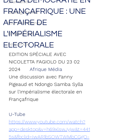
DE LA DÉMOCRATIE EN
Journalists
FRANÇAFRIQUE : UNE
Getting Started
AFFAIRE DE
Your Community
L'IMPÉRIALISME
Blogging Tips
ELECTORALE
new article
EDITION SPÉCIALE AVEC 
NICOLETTA FAGIOLO DU 23 02 
2024      
Afrique Média
Une discussion avec Fanny 
Pigeaud et Ndongo Samba Sylla 
sur l'impérialisme électorale en 
Françafrique
U-Tube
https://www.youtube.com/watch?
app=desktop&v=h69xlswJyjw&t=441
5s&fbclid=IwAR1bSOWTWMbCGgO-