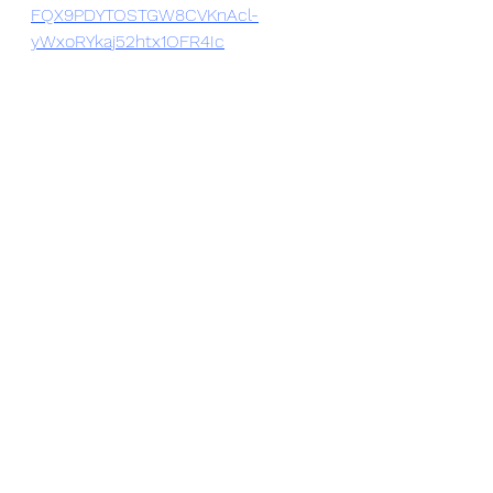
FQX9PDYTOSTGW8CVKnAcl-
yWxoRYkaj52htx1OFR4Ic