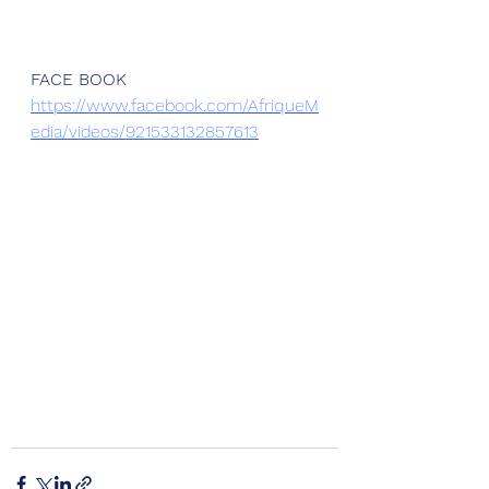
FACE BOOK
https://www.facebook.com/AfriqueM
edia/videos/921533132857613