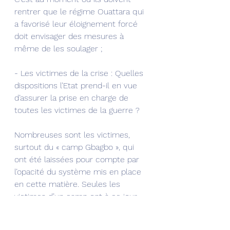
rentrer que le régime Ouattara qui 
a favorisé leur éloignement forcé 
doit envisager des mesures à 
même de les soulager ;
- Les victimes de la crise : Quelles 
dispositions l’Etat prend-il en vue 
d’assurer la prise en charge de 
toutes les victimes de la guerre ?
Nombreuses sont les victimes, 
surtout du « camp Gbagbo », qui 
ont été laissées pour compte par 
l’opacité du système mis en place 
en cette matière. Seules les 
victimes d’un camp ont à ce jour 
été prises en charge.Des 
corrections s’imposent ;