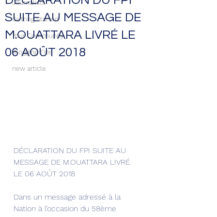
DÉCLARATION DU FPI
Journalists
SUITE AU MESSAGE DE
Getting Started
M.OUATTARA LIVRÉ LE
Your Community
06 AOÛT 2018
Blogging Tips
new article
DÉCLARATION DU FPI SUITE AU 
MESSAGE DE M.OUATTARA LIVRÉ 
LE 06 AOÛT 2018
Dans un message adressé à la 
Nation à l’occasion du 58ème 